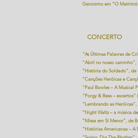
Geronimo em “O Matrimónio
CONCERTO
“As Últimas Palavras de Cri
“Abril no nosso caminho”, 
“História do Soldado”, de 
“Canções Heróicas e Cançõe
“Paul Bowles – A Musical Po
“Porgy & Bess – excertos” 
“Lembrando as Heróicas”, 
“Night Waltz – a música d
“Missa em Si Menor”, de Ba
“Histórias Americanas – A 
“Swing, Dig The Rhythm”, 