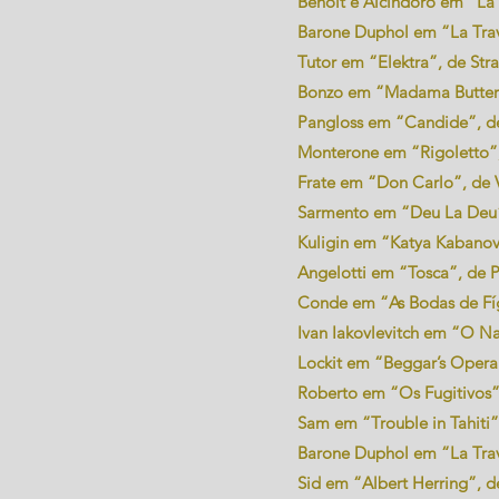
Benoit e Alcindoro em “La 
Barone Duphol em “La Travi
Tutor em “Elektra”, de Stra
Bonzo em “Madama Butterfly
Pangloss em “Candide”, de 
Monterone em “Rigoletto”, 
Frate em “Don Carlo”, de V
Sarmento em “Deu La Deu”,
Kuligin em “Katya Kabanova
Angelotti em “Tosca”, de Pu
Conde em “As Bodas de Fíg
Ivan Iakovlevitch em “O Na
Lockit em “Beggar’s Opera”
Roberto em “Os Fugitivos”,
Sam em “Trouble in Tahiti”
Barone Duphol em “La Travi
Sid em “Albert Herring”, de