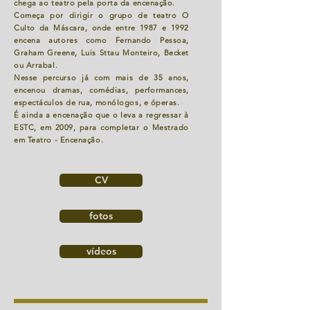
chega ao teatro pela porta da encenação.
Começa por dirigir o grupo de teatro O
Culto da Máscara, onde entre 1987 e 1992
encena autores como Fernando Pessoa,
Graham Greene, Luis Sttau Monteiro, Becket
ou Arrabal.
Nesse percurso já com mais de 35 anos,
encenou dramas, comédias, performances,
espectáculos de rua, monólogos, e óperas.
É ainda a encenação que o leva a regressar à
ESTC, em 2009, para completar o Mestrado
em Teatro - Encenação.
CV
fotos
vídeos